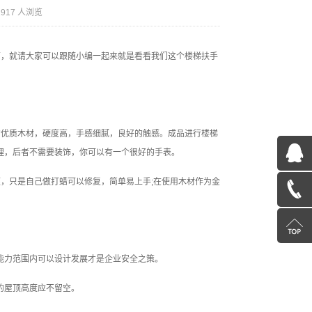
2917 人浏览
面，就请大家可以跟随小编一起来就是看看我们这个楼梯扶手
的优质木材，硬度高，手感细腻，良好的触感。成品进行楼梯
QQ
理，后者不需要装饰，你可以有一个很好的手表。
，只是自己做打蜡可以修复，简单易上手;在使用木材作为金
在
13563956106
线
返
咨
回
能力范围内可以设计发展才是企业安全之策。
m的屋顶高度应不留空。
询
顶