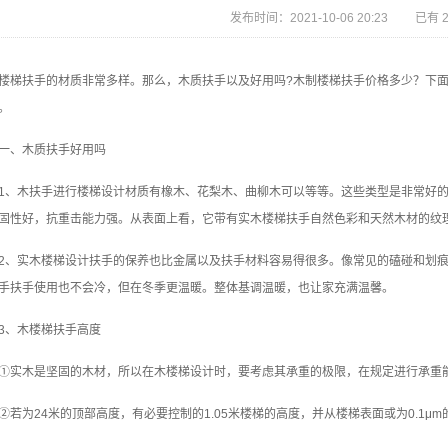
发布时间：2021-10-06 20:23 已有 
楼梯扶手的材质非常多样。那么，木质扶手以及好用吗?木制楼梯扶手价格多少？下
。
一、木质扶手好用吗
1、木扶手进行楼梯设计材质有橡木、花梨木、曲柳木可以等等。这些类型是非常好
固性好，抗重击能力强。从表面上看，它带有实木楼梯扶手自然色彩和天然木材的纹
2、实木楼梯设计扶手的保养也比金属以及扶手材料容易得很多。像常见的磕碰和划痕
手扶手使用也不会冷，但在冬季更温暖。整体基调温暖，也让家充满温馨。
3、木楼梯扶手高度
①实木是坚固的木材，所以在木楼梯设计时，要考虑其承重的极限，在规定进行承重
②若为24米的顶部高度，有必要控制的1.05米楼梯的高度，并从楼梯表面或为0.1μ